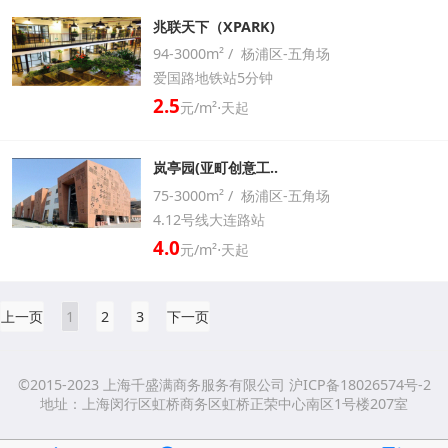
兆联天下（XPARK)
94-3000m² / 杨浦区-五角场
爱国路地铁站5分钟
2.5
元/m²⋅天起
岚亭园(亚町创意工..
75-3000m² / 杨浦区-五角场
4.12号线大连路站
4.0
元/m²⋅天起
上一页
1
2
3
下一页
©2015-2023 上海千盛满商务服务有限公司 沪ICP备18026574号-2
地址：上海闵行区虹桥商务区虹桥正荣中心南区1号楼207室