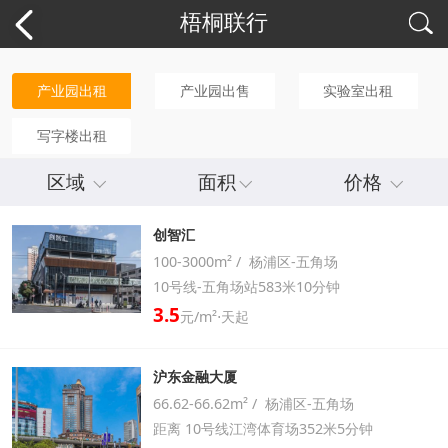
梧桐联行
产业园出租
产业园出售
实验室出租
写字楼出租
区域
面积
价格
创智汇
100-3000m² / 杨浦区-五角场
10号线-五角场站583米10分钟
3.5
元/m²⋅天起
沪东金融大厦
66.62-66.62m² / 杨浦区-五角场
距离 10号线江湾体育场352米5分钟