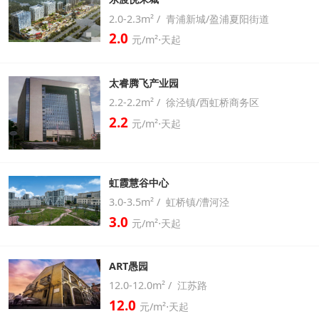
2.0-2.3m² / 青浦新城/盈浦夏阳街道
2.0
元/m²⋅天起
太睿腾飞产业园
2.2-2.2m² / 徐泾镇/西虹桥商务区
2.2
元/m²⋅天起
虹霞慧谷中心
3.0-3.5m² / 虹桥镇/漕河泾
3.0
元/m²⋅天起
ART愚园
12.0-12.0m² / 江苏路
12.0
元/m²⋅天起