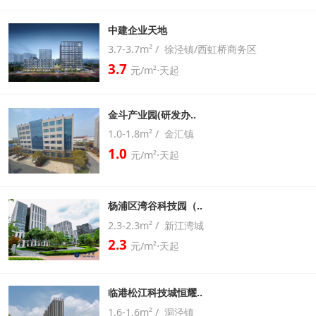
中建企业天地
3.7-3.7m² / 徐泾镇/西虹桥商务区
3.7
元/m²⋅天起
金斗产业园(研发办..
1.0-1.8m² / 金汇镇
1.0
元/m²⋅天起
杨浦区湾谷科技园（..
2.3-2.3m² / 新江湾城
2.3
元/m²⋅天起
临港松江科技城恒耀..
1.6-1.6m² / 洞泾镇