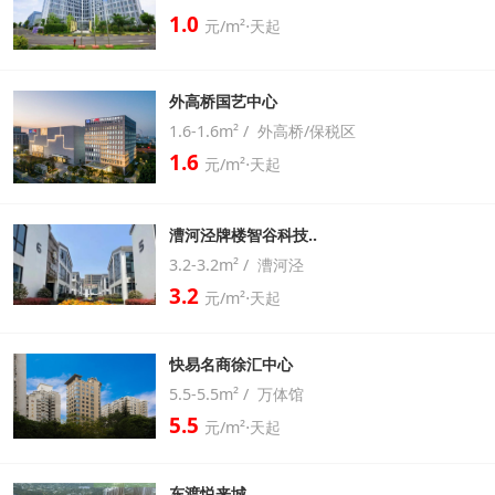
1.0
元/m²⋅天起
外高桥国艺中心
1.6-1.6m² / 外高桥/保税区
1.6
元/m²⋅天起
漕河泾牌楼智谷科技..
3.2-3.2m² / 漕河泾
3.2
元/m²⋅天起
快易名商徐汇中心
5.5-5.5m² / 万体馆
5.5
元/m²⋅天起
东渡悦来城