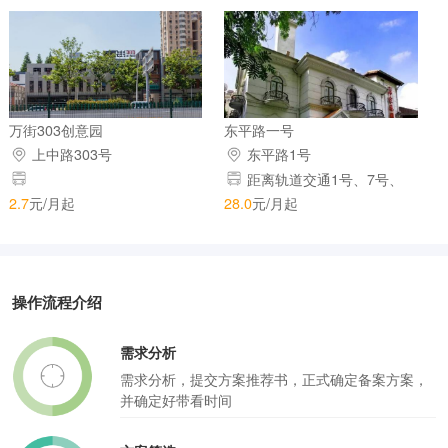
号线锦江乐园站约1.3KM，15
号线百色路站约700米左右
万街303创意园
东平路一号
上中路303号
东平路1号
距离轨道交通1号、7号、
10号线环步行至地铁站仅5分钟
2.7
元/月起
28.0
元/月起
操作流程介绍
需求分析
需求分析，提交方案推荐书，正式确定备案方案，
并确定好带看时间