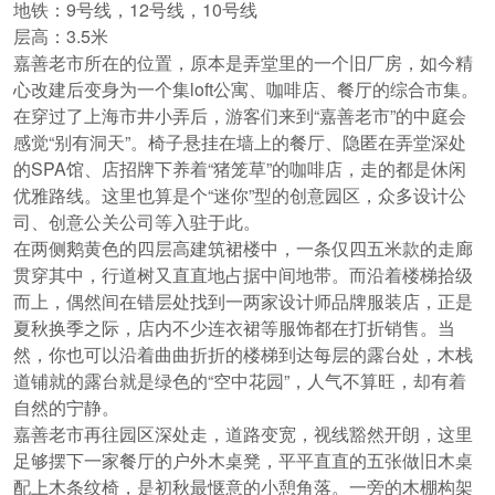
地铁：9号线，12号线，10号线
层高：3.5米
嘉善老市所在的位置，原本是弄堂里的一个旧厂房，如今精
心改建后变身为一个集loft公寓、咖啡店、餐厅的综合市集。
在穿过了上海市井小弄后，游客们来到“嘉善老市”的中庭会
感觉“别有洞天”。椅子悬挂在墙上的餐厅、隐匿在弄堂深处
的SPA馆、店招牌下养着“猪笼草”的咖啡店，走的都是休闲
优雅路线。这里也算是个“迷你”型的创意园区，众多设计公
司、创意公关公司等入驻于此。
在两侧鹅黄色的四层高建筑裙楼中，一条仅四五米款的走廊
贯穿其中，行道树又直直地占据中间地带。而沿着楼梯拾级
而上，偶然间在错层处找到一两家设计师品牌服装店，正是
夏秋换季之际，店内不少连衣裙等服饰都在打折销售。当
然，你也可以沿着曲曲折折的楼梯到达每层的露台处，木栈
道铺就的露台就是绿色的“空中花园”，人气不算旺，却有着
自然的宁静。
嘉善老市再往园区深处走，道路变宽，视线豁然开朗，这里
足够摆下一家餐厅的户外木桌凳，平平直直的五张做旧木桌
配上木条纹椅，是初秋最惬意的小憩角落。一旁的木棚构架