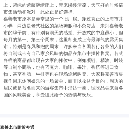
上，碧绿的紫藤蜿蜒爬上，带来缕缕清凉，天气好的时候搞
市集活动和派对，此处正是好选择。
嘉善老市原本是弄堂里的一个旧厂房。穿过真正的上海市井
小弄，两边是老式社区的菜场摊贩和小杂货店，来到嘉善老
市的牌子前，有种别有洞天的感觉。开放式的中庭虽小，但
每月的第一、第三个周末，这里却变成上海最洋气的露天集
市，特别是春风和煦的周末，许多来自各国各行各业的人们
将自制或带有自己家乡风味的物品在集市中摆摊售卖。各式
各样的商品都出现在大家的摊位中，例如项链、精油、时装
等自制小商品，也有巧克力、咖啡、果汁、香槟等进口食
物，甚至香肠、牛排等也在现场烧烤叫卖。大家将嘉善市集
视作周末休闲娱乐的一场聚会，而非以收益为目的，周边的
居民或是慕名而来的游客集市中溜达一圈，试吃品尝来自各
国的风味美食，享受彼此给予的热情与欢乐。
嘉善老市附近交通