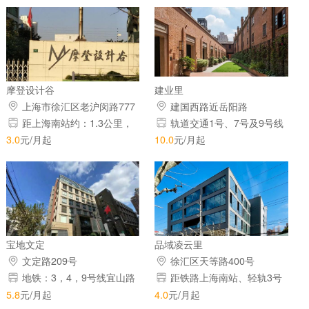
摩登设计谷
建业里
上海市徐汇区老沪闵路777
建国西路近岳阳路
号7号楼
距上海南站约：1.3公里，
轨道交通1号、7号及9号线
15号线百色路站仅200米
3.0
元/月起
10.0
元/月起
宝地文定
品域凌云里
文定路209号
徐汇区天等路400号
地铁：3，4，9号线宜山路
距铁路上海南站、轻轨3号
站
线上海南站仅1.9KM，距地铁1
5.8
元/月起
4.0
元/月起