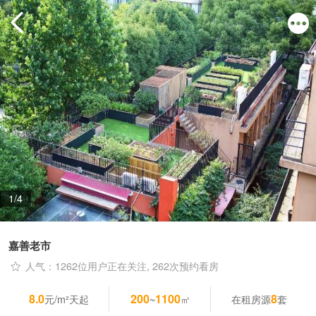
1/4
嘉善老市
人气：1262位用户正在关注, 262次预约看房
8.0
200
1100
8
元/m²天起
~
㎡
在租房源
套