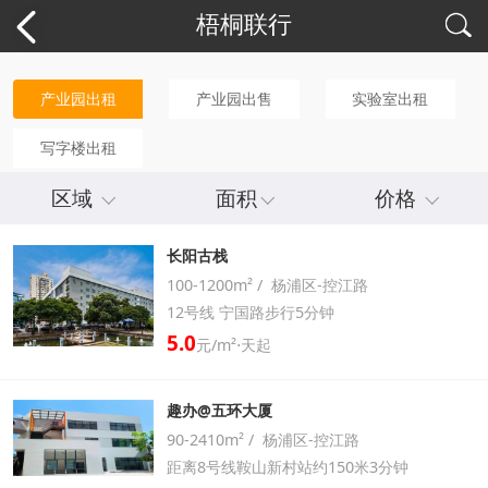
梧桐联行
产业园出租
产业园出售
实验室出租
写字楼出租
区域
面积
价格
长阳古栈
100-1200m² / 杨浦区-控江路
12号线 宁国路步行5分钟
5.0
元/m²⋅天起
趣办@五环大厦
90-2410m² / 杨浦区-控江路
距离8号线鞍山新村站约150米3分钟