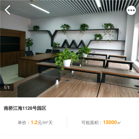
1/1
南桥江海1128号园区
1.2
15000
单价：
元/m²天
可租面积：
㎡