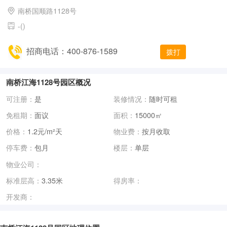
南桥国顺路1128号
-()
招商电话：400-876-1589
拨打
南桥江海1128号园区概况
可注册：
是
装修情况：
随时可租
免租期：
面议
面积：
15000㎡
价格：
1.2元/m²天
物业费：
按月收取
停车费：
包月
楼层：
单层
物业公司：
标准层高：
3.35米
得房率：
开发商：