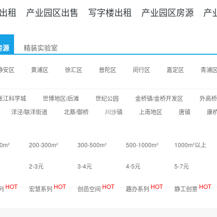
出租
产业园区出售
写字楼出租
产业园区房源
产
房源
精装实验室
静安区
黄浦区
徐汇区
普陀区
闵行区
嘉定区
青浦
张江科学城
世博地区/后滩
世纪公园
金桥镇/金桥开发区
外高桥
洋泾/联洋街道
北蔡/御桥
川沙镇
上南地区
唐镇
康
0m²
200-300m²
300-500m²
500-1000m²
1000m²以上
2-3元
3-4元
4-5元
5-7元
HOT
HOT
HOT
HOT
HOT
列
宏慧系列
创邑空间
趣办系列
静工创意