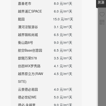
房源
嘉善老市
8.0 元/m²/天
越界浦汇SPACE
6.0 元/m²/天
懿园
15.0 元/m²/天
漕河泾智源谷
3.1 元/m²/天
越界锦和尚城
6.5 元/m²/天
衡山路8号
9.0 元/m²/天
航空Base创意园
6.5 元/m²/天
歆翱万荣578
3.5 元/m²/天
创邑MIX罗秀路
4.1 元/m²/天
越界原立方(RAW
4.5 元/m²/天
SITE)
云景德必易园
4.0 元/m²/天
德必世纪WE
5.0 元/m²/天
德必·永福里
9.0 元/m²/天