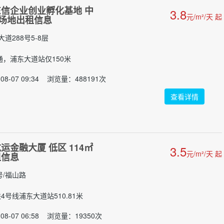
信企业创业孵化基地 中
3.8
元/m²/天 起
装场地出租信息
道288号5-8层
交通，浦东大道站仅150米
8-07 09:34 浏览量：488191次
查看详情
运金融大厦 低区 114㎡
3.5
元/m²/天 起
租信息
号/福山路
铁4号线浦东大道站510.81米
08-07 06:58 浏览量：19350次