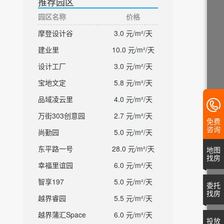
推荐园区
园区名称
价格
摩登设计谷
3.0 元/m²/天
建业里
10.0 元/m²/天
设计工厂
3.0 元/m²/天
宝地文定
5.8 元/m²/天
品域凌云里
4.0 元/m²/天
万街303创意园
2.7 元/m²/天
免费
咨询
尚勤园
5.0 元/m²/天
东平路一号
28.0 元/m²/天
地图
找房
幸福里谊园
6.0 元/m²/天
智享197
5.0 元/m²/天
委托
找房
越界睿园
5.5 元/m²/天
越界蒲汇Space
6.0 元/m²/天
投放