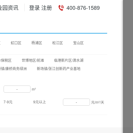
业园资讯
登录 注册
400-876-1589
区
虹口区
杨浦区
松江区
宝山区
/保税区
世博地区/前滩
临港新片区/滴水湖
桥镇/康桥商务绿洲
新场镇/张江创新药产业基地
-
m²
-
7-9元
9元以上
元/m²/天