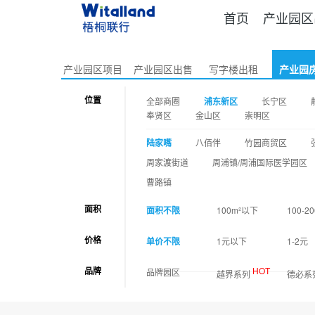
首页
产业园区
产业园区项目
产业园区出售
写字楼出租
产业园
位置
全部商圈
浦东新区
长宁区
奉贤区
金山区
崇明区
陆家嘴
八佰伴
竹园商贸区
周家渡街道
周浦镇/周浦国际医学园区
曹路镇
面积
面积不限
100m²以下
100-20
价格
单价不限
1元以下
1-2元
品牌
HOT
品牌园区
越界系列
德必系