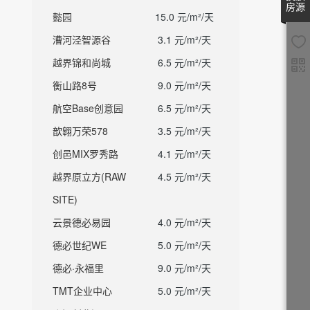
房源
懿园
15.0 元/m²/天
漕河泾智源谷
3.1 元/m²/天
越界锦和尚城
6.5 元/m²/天
衡山路8号
9.0 元/m²/天
航空Base创意园
6.5 元/m²/天
歆翱万荣578
3.5 元/m²/天
创邑MIX罗秀路
4.1 元/m²/天
越界原立方(RAW
4.5 元/m²/天
SITE)
云景德必易园
4.0 元/m²/天
德必世纪WE
5.0 元/m²/天
德必·永福里
9.0 元/m²/天
TMT企业中心
5.0 元/m²/天