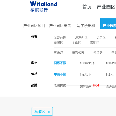
首页
产业园区
产业园区项目
产业园区出售
写字楼出租
产业园
位置
全部商圈
浦东新区
长宁区
奉贤区
金山区
崇明区
五角场
黄兴公园
控江路
平
面积
面积不限
100m²以下
100-20
价格
单价不限
1元以下
1-2元
品牌
HOT
品牌园区
越界系列
德必系
杨浦区
×