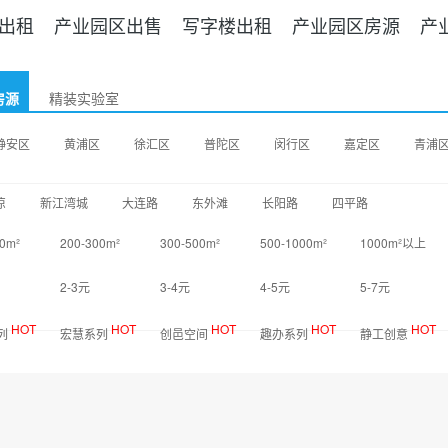
出租
产业园区出售
写字楼出租
产业园区房源
产
房源
精装实验室
静安区
黄浦区
徐汇区
普陀区
闵行区
嘉定区
青浦
凉
新江湾城
大连路
东外滩
长阳路
四平路
0m²
200-300m²
300-500m²
500-1000m²
1000m²以上
2-3元
3-4元
4-5元
5-7元
HOT
HOT
HOT
HOT
HOT
列
宏慧系列
创邑空间
趣办系列
静工创意