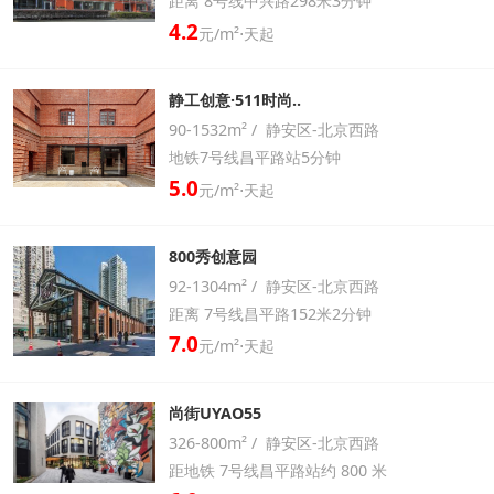
距离 8号线中兴路298米3分钟
4.2
元/m²⋅天起
静工创意·511时尚..
90-1532m² / 静安区-北京西路
地铁7号线昌平路站5分钟
5.0
元/m²⋅天起
800秀创意园
92-1304m² / 静安区-北京西路
距离 7号线昌平路152米2分钟
7.0
元/m²⋅天起
尚街UYAO55
326-800m² / 静安区-北京西路
距地铁 7号线昌平路站约 800 米