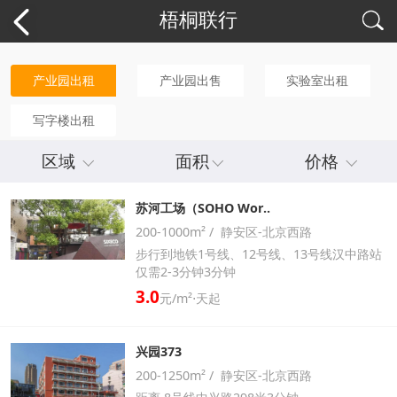
梧桐联行
产业园出租
产业园出售
实验室出租
写字楼出租
区域
面积
价格
苏河工场（SOHO Wor..
200-1000m² / 静安区-北京西路
步行到地铁1号线、12号线、13号线汉中路站
仅需2-3分钟3分钟
3.0
元/m²⋅天起
兴园373
200-1250m² / 静安区-北京西路