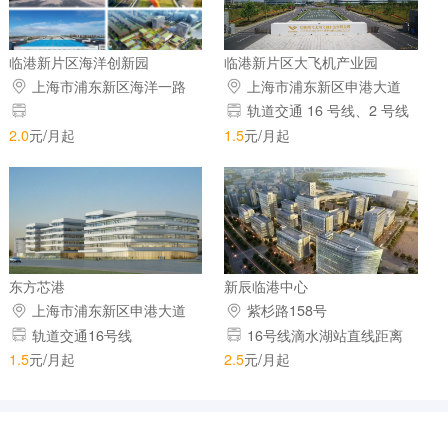
临港新片区海洋创新园
临港新片区大飞机产业园
上海市浦东新区海洋一路
上海市浦东新区申港大道
399 号
200号
轨道交通 16 号线、2 号线
浦东机场站
2.0
元/月起
1.5
元/月起
东方芯港
新辰临港中心
上海市浦东新区申港大道
紫杉路158号
200号
轨道交通16号线
16号线滴水湖站直线距离
284米
1.5
元/月起
2.5
元/月起