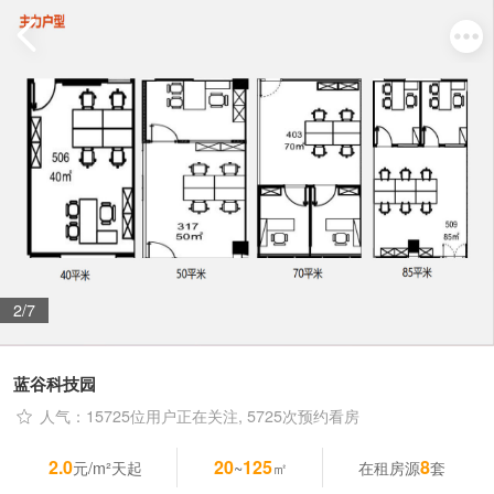
2/7
蓝谷科技园
人气：15725位用户正在关注, 5725次预约看房
2.0
20
125
8
元/m²天起
~
㎡
在租房源
套