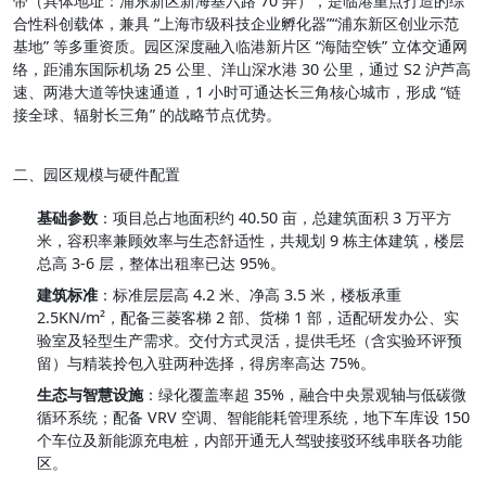
带（具体地址：浦东新区新海基六路 70 弄），是临港重点打造的综
合性科创载体，兼具 “上海市级科技企业孵化器”“浦东新区创业示范
基地” 等多重资质。园区深度融入临港新片区 “海陆空铁” 立体交通网
络，距浦东国际机场 25 公里、洋山深水港 30 公里，通过 S2 沪芦高
速、两港大道等快速通道，1 小时可通达长三角核心城市，形成 “链
接全球、辐射长三角” 的战略节点优势。
二、园区规模与硬件配置
基础参数
：项目总占地面积约 40.50 亩，总建筑面积 3 万平方
米，容积率兼顾效率与生态舒适性，共规划 9 栋主体建筑，楼层
总高 3-6 层，整体出租率已达 95%。
建筑标准
：标准层层高 4.2 米、净高 3.5 米，楼板承重 
2.5KN/m²，配备三菱客梯 2 部、货梯 1 部，适配研发办公、实
验室及轻型生产需求。交付方式灵活，提供毛坯（含实验环评预
留）与精装拎包入驻两种选择，得房率高达 75%。
生态与智慧设施
：绿化覆盖率超 35%，融合中央景观轴与低碳微
循环系统；配备 VRV 空调、智能能耗管理系统，地下车库设 150 
个车位及新能源充电桩，内部开通无人驾驶接驳环线串联各功能
区。