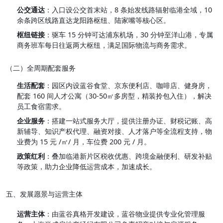
公交通达
：入口设公交首末站，8 条始发线路辐射临港全域，10 
余条跨区线路直达龙阳路枢纽、陆家嘴等核心区。
枢纽链接
：驱车 15 分钟可达浦东机场，30 分钟至洋山港，专属
商务班车每日往返两大枢纽，满足国际物流与商务需求。
（二）全周期配套服务
生活配套
：园区内设蓝谷食堂、京东便利店、咖啡店、健身房，
配套 160 间人才公寓（30-50㎡多房型，精装拎包入住），解决
员工食宿需求。
企业服务
：搭建一站式服务大厅，提供注册办证、财税记账、高
新辅导、知识产权代理、融资对接、人才落户等全流程支持，物
业费为 15 元 /㎡/ 月，车位费 200 元 / 月。
政策红利
：叠加临港新片区税收优惠、跨境金融便利、研发补贴
等政策，助力企业降低运营成本，加速成长。
五、发展愿景与运营主体
运营主体
：由蓝谷真格开发建设，蓝谷物业提供专业化管理服