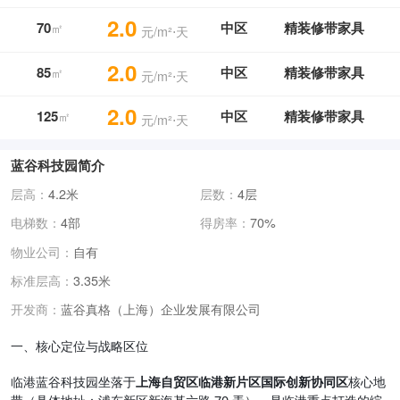
2.0
70
中区
精装修带家具
㎡
元/m²⋅天
2.0
85
中区
精装修带家具
㎡
元/m²⋅天
2.0
125
中区
精装修带家具
㎡
元/m²⋅天
蓝谷科技园简介
层高：
4.2米
层数：
4层
电梯数：
4部
得房率：
70%
物业公司：
自有
标准层高：
3.35米
蓝谷真格（上海）企业发展有限公司
开发商：
一、核心定位与战略区位
临港蓝谷科技园坐落于
上海自贸区临港新片区国际创新协同区
核心地