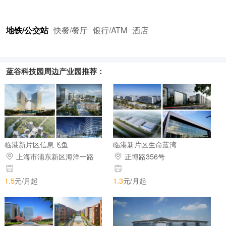
地铁/公交站
快餐/餐厅
银行/ATM
酒店
蓝谷科技园周边产业园推荐：
临港新片区信息飞鱼
临港新片区生命蓝湾
上海市浦东新区海洋一路
正博路356号
399 号 5 楼
1.5
元/月起
1.3
元/月起