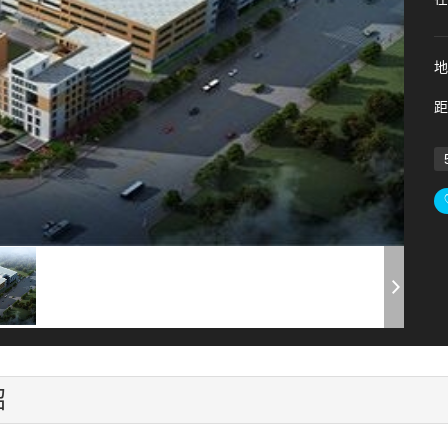
地
距
绍