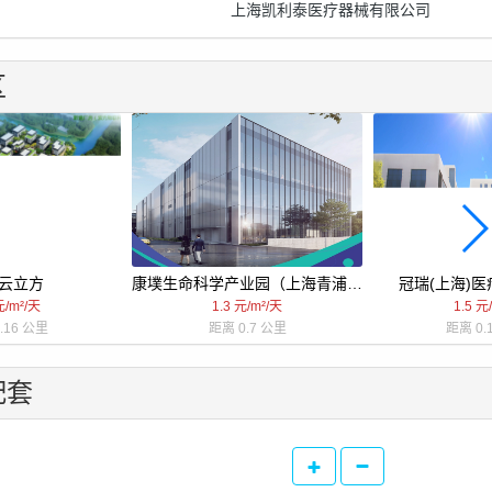
上海凯利泰医疗器械有限公司
区
云立方
康墣生命科学产业园（上海青浦生命科学园）
冠瑞(上海)
元/m²/天
1.3 元/m²/天
1.5 元
.16 公里
距离 0.7 公里
距离 0.
配套