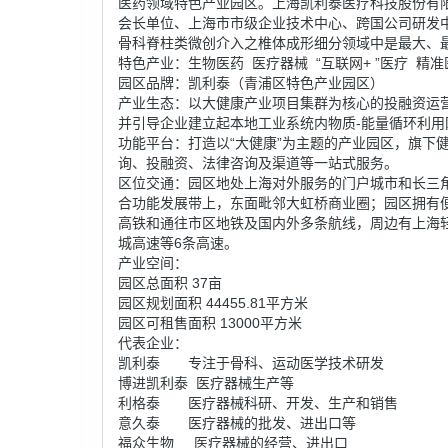
医药领域特色产业园区。上海凯利泰医疗科技股份有
会长单位、上海市市级企业技术中心、跨国公司研发
骨科脊柱类微创介入之椎体成形细分领域中是最大、
特色产业：生物医药 医疗器械 “互联网+ ”医疗 精准
园区品牌：凯利泰（青浦区特色产业园区）
产业生态：以大健康产业项目集群为核心的投融资运
并引导企业建立起本地工业系统内物质-能量循环利用
功能平台：打造以“大健康”为主题的产业园区，旗下
询、投融资、法律咨询及渠道等一站式服务。
区位交通：园区地处上海对外服务的门户城市和长三
合功能发展带上，东面毗邻大虹桥商业圈；园区拥有
高铁和通往市区地铁及国内外多条航线，周边有上海轻轨
城高速等6条高速。
产业空间：
园区总面积 37亩
园区规划面积 44455.81平方米
园区可租售面积 13000平方米
代表企业：
凯利泰 专注于骨科、运动医学技术研发
博进凯利泰 医疗器械生产等
利格泰 医疗器械科研、开发、生产和销售
意久泰 医疗器械的批发、进出口等
福众生物 医疗器械的经营、进出口