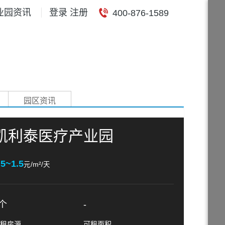
业园资讯
登录 注册
400-876-1589
园区资讯
凯利泰医疗产业园
.5~1.5
元/m²/天
个
-
租房源
可租面积