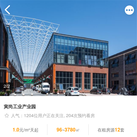
2/2
寅尚工业产业园
人气：1204位用户正在关注, 204次预约看房
1.0
96
3780
12
元/m²天起
~
㎡
在租房源
套