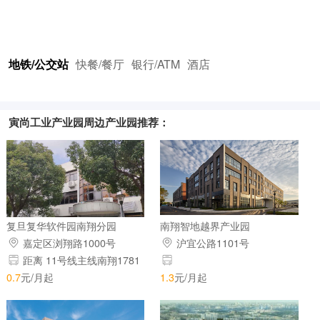
地铁/公交站
快餐/餐厅
银行/ATM
酒店
寅尚工业产业园周边产业园推荐：
复旦复华软件园南翔分园
南翔智地越界产业园
嘉定区浏翔路1000号
沪宜公路1101号
距离 11号线主线南翔1781
米
0.7
元/月起
1.3
元/月起