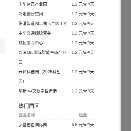
丰华创意产业园
1.2 元/m²/天
鸿地创智空间
1.2 元/m²/天
临港智造园二期玉兰园Ⅰ期
1.2 元/m²/天
中车交通绿脉智谷
1.2 元/m²/天
虹桥宝龙中心
1.2 元/m²/天
九淦168国际智能生态产业
1.2 元/m²/天
园
云轮科创园（2025科创
1.2 元/m²/天
园）
华新·中交数字智造港
1.2 元/m²/天
热门园区
园区名称
租金
弘基创邑国际园
5.5 元/m²/天