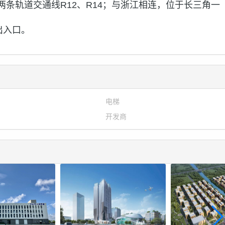
条轨道交通线R12、R14；与浙江相连，位于长三角一
出入口。
电梯
开发商