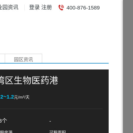
业园资讯
登录 注册
400-876-1589
园区资讯
湾区生物医药港
.2~1.2
元/m²/天
3个
-
租房源
可租面积