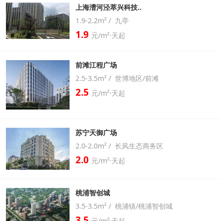
上海漕河泾萃兴科技..
1.9-2.2m² / 九亭
1.9
元/m²⋅天起
前滩江程广场
2.5-3.5m² / 世博地区/前滩
2.5
元/m²⋅天起
苏宁天御广场
2.0-2.0m² / 长风生态商务区
2.0
元/m²⋅天起
桃浦智创城
3.5-3.5m² / 桃浦镇/桃浦智创城
3.5
元/m²⋅天起