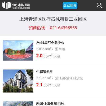
企业服务
上海青浦区医疗器械租赁工业园区
招商热线： 021-64398555
乐业LOFT创意中心
2.0-2.8m² / 淞南镇
2.0
元/m²⋅天起
中邺智元里
2.1-2.1m² / 浦江镇/浦江科技城
2.1
元/m²⋅天起
融园·上海数智元融..