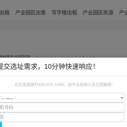
出租
产业园区出售
写字楼出租
产业园区房源
产
海创意产业园区网
提交选址需求，10分钟快速响应！
，通常会有购买和租赁两种形式，所以很多人就会犯难，
也可直接拨打400-876-1589，由专业招商人员为您解答!