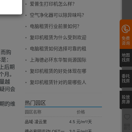
效，还需要注意什么？
爱普生打印机怎么样？
空气净化器可以除异味吗？
电脑租赁行业前景如何？
复印机租赁为什么受到欢迎
免费
咨询
电脑租赁如何选择可靠的租
，而购
地图
赁平台？
本是：
找房
上海德必环东华智尚源国际
上后期
文化中心招商-上海产业园区
复印机租赁的好处体现在哪
个月。
委托
介绍
些方面？
找房
量越
复印机租赁针对的是哪些人
疑问会
群呢?
投放
房源
热门园区
期的维
园区名称
价格
品域·凌云里
4.5 元/m²/天
德必易园运动LOFT一
3.0 元/m²/天