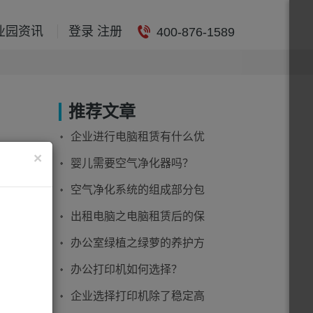
业园资讯
登录 注册
400-876-1589
推荐文章
企业进行电脑租赁有什么优
×
势？
婴儿需要空气净化器吗？
究竟是
空气净化系统的组成部分包
括哪些？
出租电脑之电脑租赁后的保
养
办公室绿植之绿萝的养护方
法
办公打印机如何选择？
企业选择打印机除了稳定高