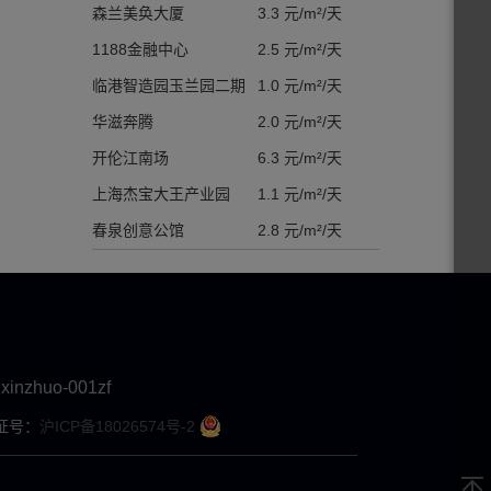
森兰美奂大厦
3.3 元/m²/天
1188金融中心
2.5 元/m²/天
临港智造园玉兰园二期
1.0 元/m²/天
华滋奔腾
2.0 元/m²/天
开伦江南场
6.3 元/m²/天
上海杰宝大王产业园
1.1 元/m²/天
春泉创意公馆
2.8 元/m²/天
xinzhuo-001zf
证号：
沪ICP备18026574号-2