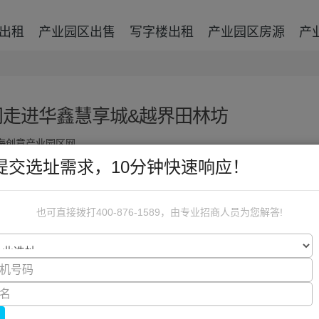
出租
产业园区出售
写字楼出租
产业园区房源
产
走进华鑫慧享城&越界田林坊
海创意产业园区网
提交选址需求，10分钟快速响应！
会——走进标杆参访活动在上海开启，活动分为上下午两场，
50余位国企资管同仁汇聚，共探城市更新背景下存量经营
也可直接拨打400-876-1589，由专业招商人员为您解答!
享城进行交流参观。作为华鑫置业打造的智慧型产业平台
岛津、雀巢等世界一流或旗舰型龙头企业落户，并结合上下
区可以了解城市智慧产业现状、新兴产业及未来科技的发
建筑形态、优质的共享交流空间和野趣自然的景观空间。