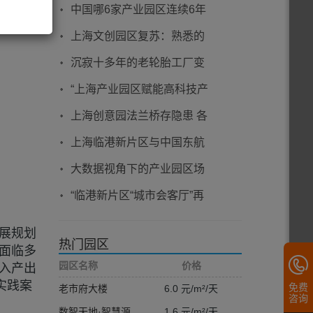
加快提升开发区能级水平
中国哪6家产业园区连续6年
入选百强榜前10？
上海文创园区复苏：熟悉的
风景里，努力前行的文创人
沉寂十多年的老轮胎工厂变
身科技产业园区！
“上海产业园区赋能高科技产
业专项培训班”日前举办
上海创意园法兰桥存隐患 各
方合力整治解风险
上海临港新片区与中国东航
签署重磅协议 打造面向全球
大数据视角下的产业园区场
的民用航空产业新高地
景研究（张江高科园区）
“临港新片区“城市会客厅”再
发力 | 上海国际文化创意园
展规划
区项目启动”
热门园区
面临多
园区名称
价格
入产出
实践案
免费
老市府大楼
6.0 元/m²/天
咨询
数智天地·智慧源
1.6 元/m²/天