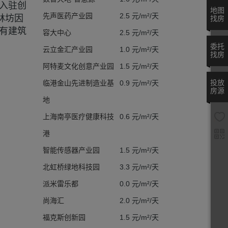
已入驻创
地图
先声医药产业园
2.5 元/m²/天
林坊因
找房
有建筑
容大中心
2.5 元/m²/天
委托
云立金汇产业园
1.0 元/m²/天
找房
阿特麦文化创意产业园
1.5 元/m²/天
投放
临港金山先进制造业基
0.9 元/m²/天
房源
地
上海南亭医疗健康科技
0.6 元/m²/天
港
智能传感器产业园
1.5 元/m²/天
北虹桥绿地科技园
3.3 元/m²/天
派米雷乐都
0.0 元/m²/天
尚海汇
2.0 元/m²/天
福克斯创新园
1.5 元/m²/天