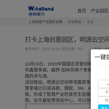
首页
产业园区
上海创意产业园区出租
行业风云
正文
打卡上海创意园区，明源云空间
发布时间：2020-10-28
浏览次数：907
来源：
上
一键
10月24日，2020中国国企资管创新峰
华鑫慧享城、越界·田林坊两个参观站点。
路的术与道。
活动首站，明源云空间带领嘉宾来到华鑫慧
慧享城已引进谷歌、微软、3M、ADM、
链，形成了智慧产业的良性生态圈。走入园
势。在华鑫智慧体验中心，可以领略一流的
确定