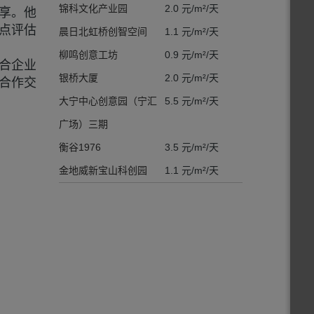
锦科文化产业园
2.0 元/m²/天
享。他
点评估
晨日北虹桥创智空间
1.1 元/m²/天
柳鸣创意工坊
0.9 元/m²/天
合企业
银桥大厦
2.0 元/m²/天
合作交
大宁中心创意园（宁汇
5.5 元/m²/天
广场）三期
衡谷1976
3.5 元/m²/天
金地威新宝山科创园
1.1 元/m²/天