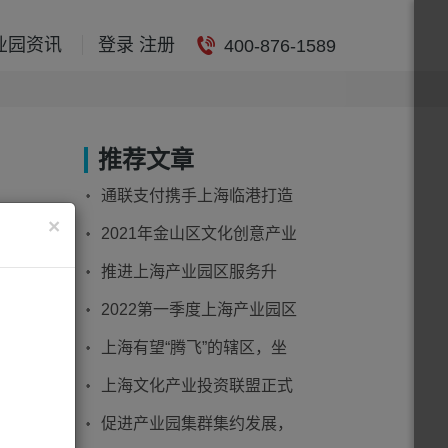
业园资讯
登录 注册
400-876-1589
推荐文章
通联支付携手上海临港打造
×
“智慧园区”！
2021年金山区文化创意产业
共设立
园区拟授牌名单公示！
推进上海产业园区服务升
改造之
级，引领长三角园区协同发
2022第一季度上海产业园区
展
，华鑫
市场洞察
上海有望“腾飞”的辖区，坐
游产业
拥5个产业园区
上海文化产业投资联盟正式
展趋
成立！
促进产业园集群集约发展，