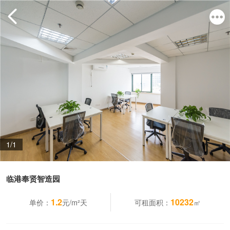
1/1
临港奉贤智造园
1.2
10232
单价：
元/m²天
可租面积：
㎡