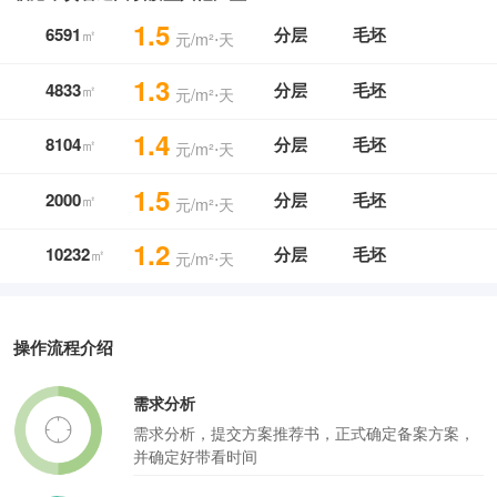
1.5
6591
分层
毛坯
㎡
元/m²⋅天
1.3
4833
分层
毛坯
㎡
元/m²⋅天
1.4
8104
分层
毛坯
㎡
元/m²⋅天
1.5
2000
分层
毛坯
㎡
元/m²⋅天
1.2
10232
分层
毛坯
㎡
元/m²⋅天
操作流程介绍
需求分析
需求分析，提交方案推荐书，正式确定备案方案，
并确定好带看时间