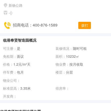
新杨公路
-()
招商电话：400-876-1589
拨打
临港奉贤智造园概况
可注册：
是
装修情况：
随时可租
免租期：
面议
面积：
10232㎡
价格：
1.2元/m²天
物业费：
按月收取
停车费：
包月
楼层：
分层
物业公司：
标准层高：
3.35米
得房率：
开发商：