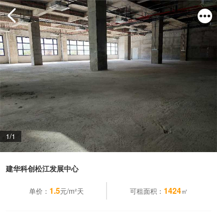
1/1
建华科创松江发展中心
1.5
1424
单价：
元/m²天
可租面积：
㎡