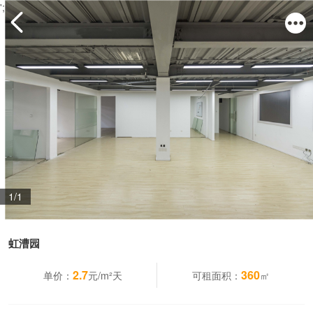
';
1/1
虹漕园
2.7
360
单价：
元/m²天
可租面积：
㎡