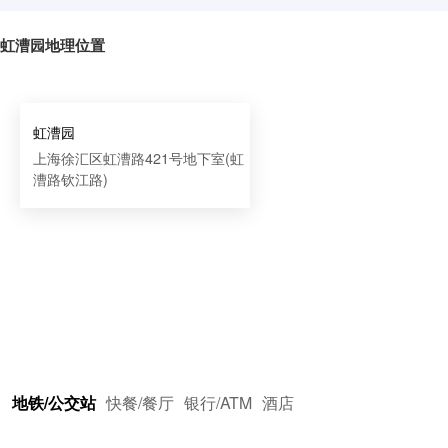
虹漕园地理位置
虹漕园
上海徐汇区虹漕路421号地下室(虹
漕路钦江路)
地铁/公交站
快餐/餐厅
银行/ATM
酒店