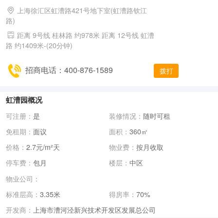
上海徐汇区虹漕路421号地下室(虹漕路钦江
路)
距离 9号线 桂林路 约978米 距离 12号线 虹漕
路 约1409米-(20分钟)
招商电话：400-876-1589
拨打
虹漕园概况
可注册：
是
装修情况：
随时可租
免租期：
面议
面积：
360㎡
价格：
2.7元/m²天
物业费：
按月收取
停车费：
包月
楼层：
中区
物业公司：
标准层高：
3.35米
得房率：
70%
上海市漕河泾新兴技术开发区发展总公司
开发商：