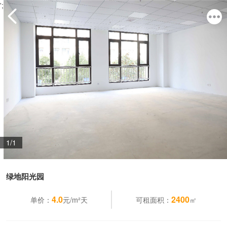
';
1/1
绿地阳光园
4.0
2400
单价：
元/m²天
可租面积：
㎡