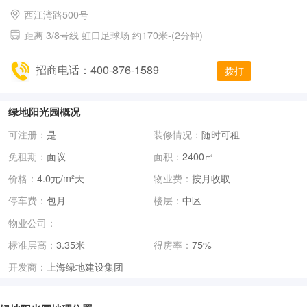
西江湾路500号
距离 3/8号线 虹口足球场 约170米-(2分钟)
招商电话：400-876-1589
拨打
绿地阳光园概况
可注册：
是
装修情况：
随时可租
免租期：
面议
面积：
2400㎡
价格：
4.0元/m²天
物业费：
按月收取
停车费：
包月
楼层：
中区
物业公司：
标准层高：
3.35米
得房率：
75%
上海绿地建设集团
开发商：